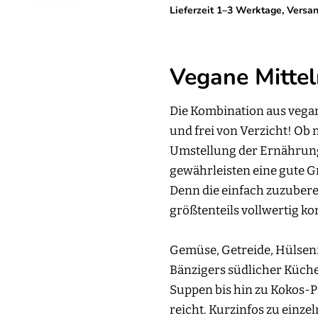
Lieferzeit 1–3 Werktage, Versa
Vegane Mittel
Die Kombination aus vegan 
und frei von Verzicht! Ob
Umstellung der Ernährun
gewährleisten eine gute G
Denn die einfach zuzubere
größtenteils vollwertig kon
Gemüse, Getreide, Hülsenf
Bänzigers südlicher Küche,
Suppen bis hin zu Kokos-P
reicht. Kurzinfos zu einze