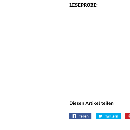
LESEPROBE:
Diesen Artikel teilen
Teilen
Auf
Twittern
Auf
Facebook
Twitte
teilen
twitte