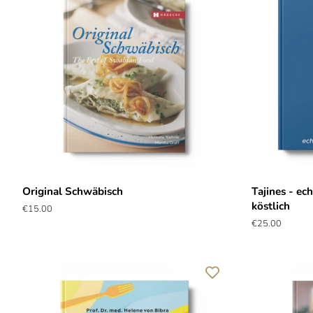
Original Schwäbisch
Tajines - ec
köstlich
Normaler
€15.00
Preis
Normaler
€25.00
Preis