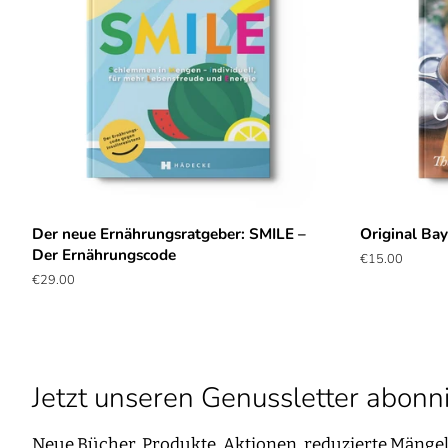
Der neue Ernährungsratgeber: SMILE –
Original Bay
Der Ernährungscode
Normaler
€15.00
Preis
Normaler
€29.00
Preis
Jetzt unseren Genussletter abonn
Neue Bücher, Produkte, Aktionen, reduzierte Mängel