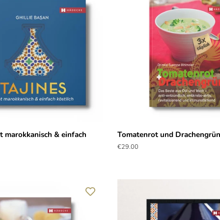
ht marokkanisch & einfach
Tomatenrot und Drachengrü
Normaler
€29.00
Preis