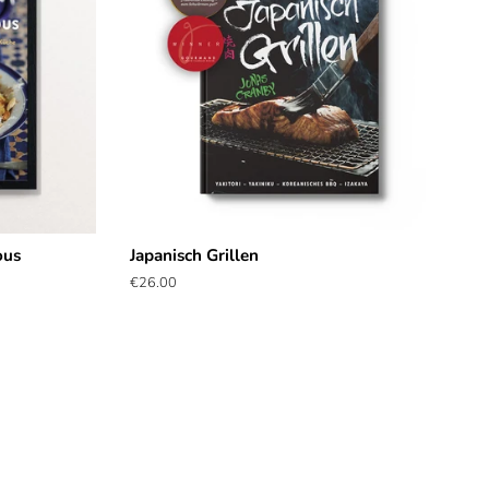
ous
Japanisch Grillen
Normaler
€26.00
Preis