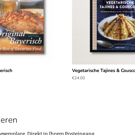
erisch
Vegetarische Tajines & Cousc
Normaler
€24.00
Preis
ieren
exemplare. Direkt in Ihrem Posteingang.