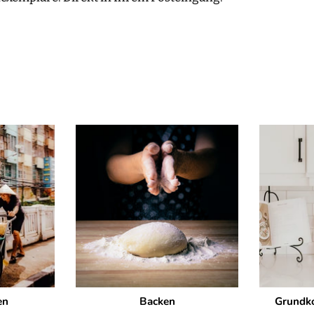
en
Backen
Grundko